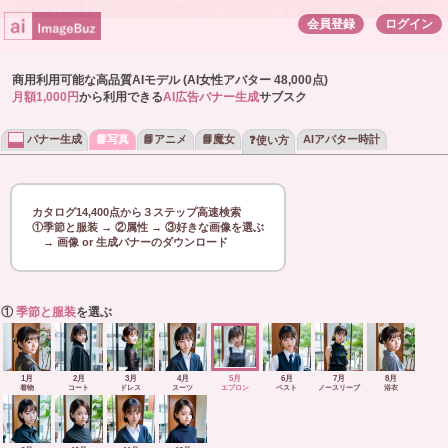
array(2) { ["ID"]=> string(5) "20512" ["view"]=> int(137) }
会員登録
ログイン
商用利用可能な高品質AIモデル (AI女性アバター 48,000点)
月額1,000円
から利用できる
AI広告バナー生成
サブスク
バナー生成
📘写真
📘アニメ
📘魔女
AIアバター時計
❓使い方
カタログ14,400点から３ステップ高速検索
①季節と服装 → ②属性 → ③好きな画像を選ぶ
→ 画像 or 生成バナーのダウンロード
①
季節と服装
を選ぶ
1月
2月
3月
4月
5月
6月
7月
8月
着物
コート
ドレス
スーツ
エプロン
ベスト
ノースリーブ
浴衣