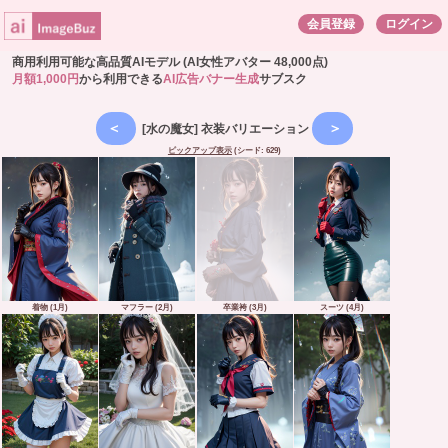
会員登録
ログイン
商用利用可能な高品質AIモデル (AI女性アバター 48,000点)
月額1,000円
から利用できる
AI広告バナー生成
サブスク
[水の魔女] 衣装バリエーション
ピックアップ表示
(シード: 629)
着物 (1月)
マフラー (2月)
卒業袴 (3月)
スーツ (4月)