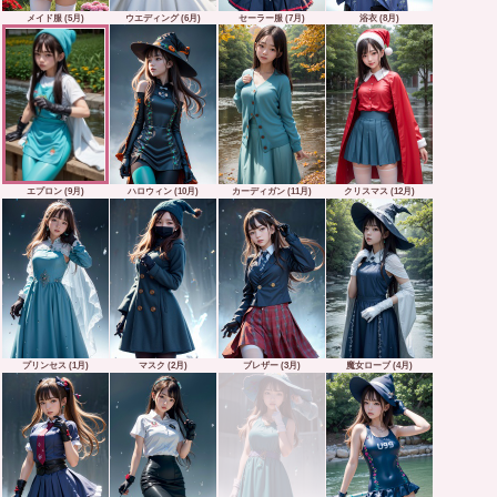
メイド服 (5月)
ウエディング (6月)
セーラー服 (7月)
浴衣 (8月)
エプロン (9月)
ハロウィン (10月)
カーディガン (11月)
クリスマス (12月)
プリンセス (1月)
マスク (2月)
ブレザー (3月)
魔女ローブ (4月)