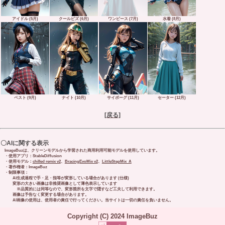
アイドル (5月)
クールビズ (6月)
ワンピース (7月)
水着 (8月)
ベスト (9月)
ナイト (10月)
サイボーグ (11月)
セーター (12月)
[戻る]
〇AIに関する表示
ImageBuzは、クリーンモデルから学習された商用利用可能モデルを使用しています。
・使用アプリ：StableDiffusion
・使用モデル：
chilled remix v2
、
BracingEvoMix v2
、
LittleStepMix_A
・著作権者：ImageBuz
・制限事項：
AI生成過程で手・足・指等が変形している場合があります (仕様)
変形の大きい画像は非推奨画像として薄色表示しています
※品質的には同等なので、変形箇所を文字で隠すなど工夫して利用できます。
画像は予告なく変更する場合があります。
AI画像の使用は、使用者の責任で行ってください。当サイトは一切の責任を負いません。
Copyright (C) 2024 ImageBuz