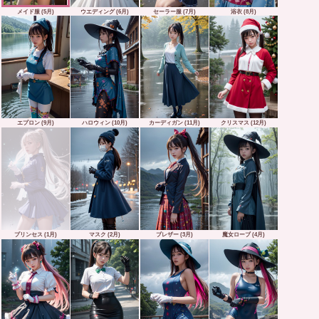
メイド服 (5月)
ウエディング (6月)
セーラー服 (7月)
浴衣 (8月)
エプロン (9月)
ハロウィン (10月)
カーディガン (11月)
クリスマス (12月)
プリンセス (1月)
マスク (2月)
ブレザー (3月)
魔女ローブ (4月)