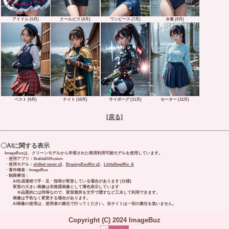
アイドル (5月)
クールビズ (6月)
ワンピース (7月)
水着 (8月)
ベスト (9月)
ナイト (10月)
サイボーグ (11月)
セーター (12月)
[戻る]
〇AIに関する表示
ImageBuzは、クリーンモデルから学習された商用利用可能モデルを使用しています。
・使用アプリ：StableDiffusion
・使用モデル：
chilled remix v2
、
BracingEvoMix v2
、
LittleStepMix_A
・著作権者：ImageBuz
・制限事項：
AI生成過程で手・足・指等が変形している場合があります (仕様)
変形の大きい画像は非推奨画像として薄色表示しています
※品質的には同等なので、変形箇所を文字で隠すなど工夫して利用できます。
画像は予告なく変更する場合があります。
AI画像の使用は、使用者の責任で行ってください。当サイトは一切の責任を負いません。
Copyright (C) 2024 ImageBuz