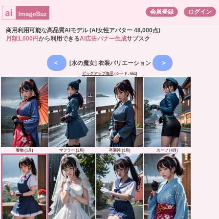
会員登録
ログイン
商用利用可能な高品質AIモデル (AI女性アバター 48,000点)
月額1,000円
から利用できる
AI広告バナー生成
サブスク
[水の魔女] 衣装バリエーション
ピックアップ表示
(シード: 661)
着物 (1月)
マフラー (2月)
卒業袴 (3月)
スーツ (4月)