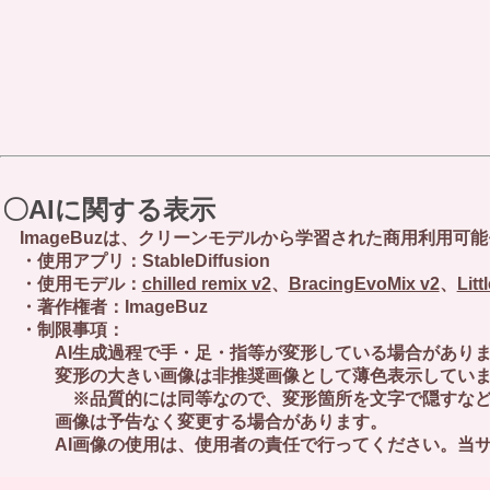
〇AIに関する表示
ImageBuzは、クリーンモデルから学習された商用利用可
・使用アプリ：StableDiffusion
・使用モデル：
chilled remix v2
、
BracingEvoMix v2
、
Lit
・著作権者：ImageBuz
・制限事項：
AI生成過程で手・足・指等が変形している場合があります 
変形の大きい画像は非推奨画像として薄色表示していま
※品質的には同等なので、変形箇所を文字で隠すなど工
画像は予告なく変更する場合があります。
AI画像の使用は、使用者の責任で行ってください。当サ