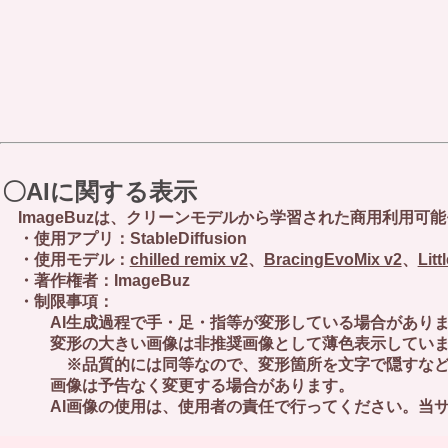
〇AIに関する表示
ImageBuzは、クリーンモデルから学習された商用利用可
・使用アプリ：StableDiffusion
・使用モデル：
chilled remix v2
、
BracingEvoMix v2
、
Lit
・著作権者：ImageBuz
・制限事項：
AI生成過程で手・足・指等が変形している場合があります 
変形の大きい画像は非推奨画像として薄色表示していま
※品質的には同等なので、変形箇所を文字で隠すなど工
画像は予告なく変更する場合があります。
AI画像の使用は、使用者の責任で行ってください。当サ